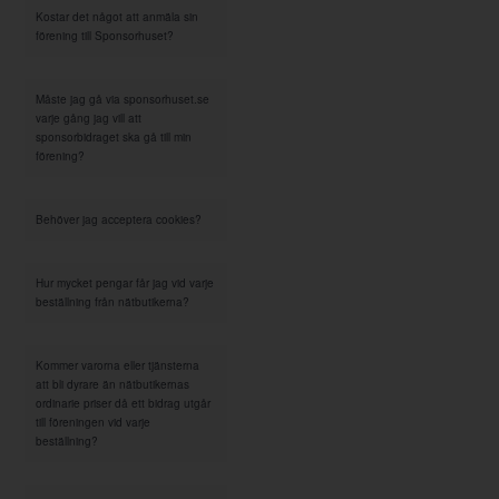
Kostar det något att anmäla sin
förening till Sponsorhuset?
Måste jag gå via sponsorhuset.se
varje gång jag vill att
sponsorbidraget ska gå till min
förening?
Behöver jag acceptera cookies?
Hur mycket pengar får jag vid varje
beställning från nätbutikerna?
Kommer varorna eller tjänsterna
att bli dyrare än nätbutikernas
ordinarie priser då ett bidrag utgår
till föreningen vid varje
beställning?