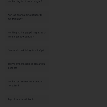
När kan jag ta ut mina pengar?
Kan jag skänka mina pengar till
min förening?
Hur lång tid har jag på mig att ta ut
mina intjänade pengar?
Saknar du ersättning för ett köp?
Jag vill byta mailadress och ändra
lösenord
Hur kan jag se när mina pengar
"förfaller"?
Jag vill radera mitt konto