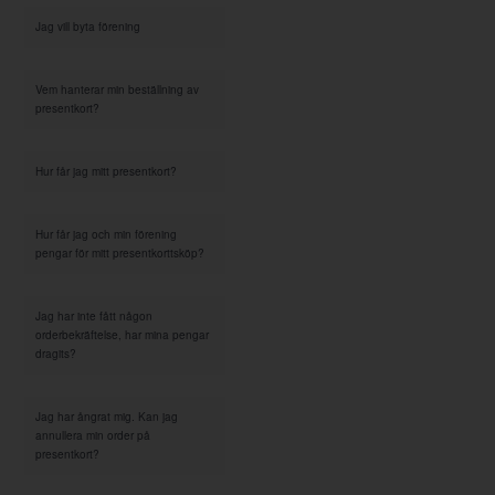
Jag vill byta förening
Vem hanterar min beställning av
presentkort?
Hur får jag mitt presentkort?
Hur får jag och min förening
pengar för mitt presentkorttsköp?
Jag har inte fått någon
orderbekräftelse, har mina pengar
dragits?
Jag har ångrat mig. Kan jag
annullera min order på
presentkort?