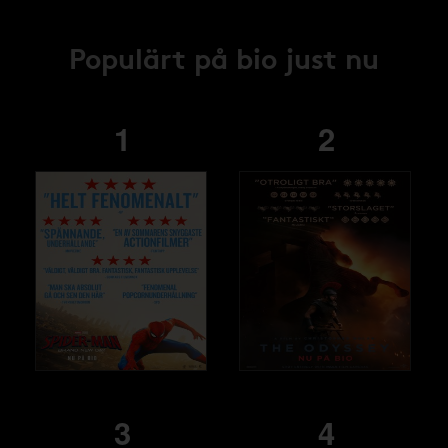
Populärt på bio just nu
1
2
3
4