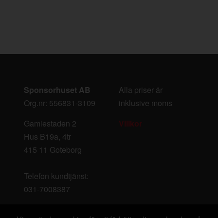
Sponsorhuset AB
Alla priser är
Org.nr: 556831-3109
inklusive moms
Gamlestaden 2
Villkor
Hus B19a, 4tr
415 11 Goteborg
Telefon kundtjänst:
031-7008387