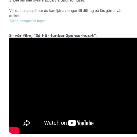
Vill du ha tips på hur du kan tjäna pengar till ditt lag på läs gärna vår
artikel:
Tjäna pengar till laget
Se vår film, "Så här funkar Sponsorhuset".