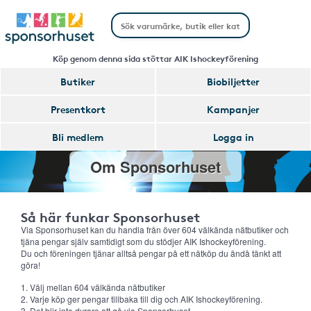
Köp genom denna sida stöttar AIK Ishockeyförening
Butiker
Biobiljetter
Presentkort
Kampanjer
Bli medlem
Logga in
Om Sponsorhuset
Så här funkar Sponsorhuset
Via Sponsorhuset kan du handla från över 604 välkända nätbutiker och
tjäna pengar själv samtidigt som du stödjer AIK Ishockeyförening.
Du och föreningen tjänar alltså pengar på ett nätköp du ändå tänkt att
göra!
1. Välj mellan 604 välkända nätbutiker
2. Varje köp ger pengar tillbaka till dig och AIK Ishockeyförening.
3. Det blir inte dyrare att gå via Sponsorhuset.