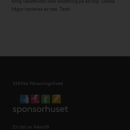
kring rabattkoder eller ersättning på ett köp. Dessa
frågor hanteras av oss. Tack!
Stötta föreningslivet
En del av AwardIt