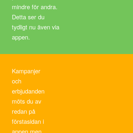
mindre för andra.
Detta ser du
tydligt nu även via
appen.
Kampanjer
och
erbjudanden
möts du av
redan på
förstasidan i
appen men