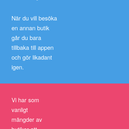
När du vill besöka
en annan butik
går du bara
tillbaka till appen
och gör likadant
igen.
Vi har som
vanligt
mängder av