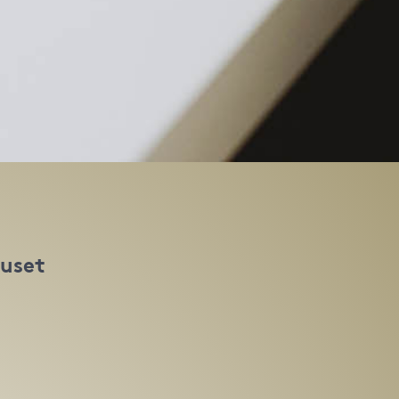
huset
t