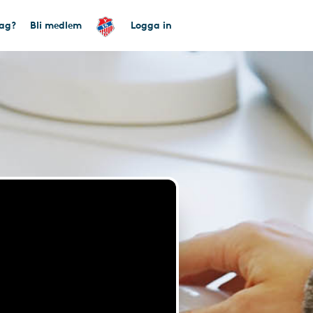
tag?
Bli medlem
Logga in