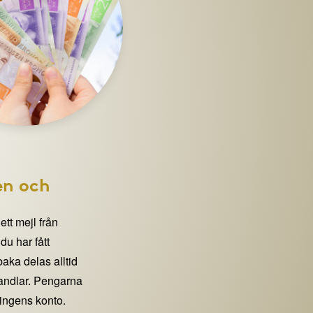
en och
 ett mejl från
 har fått
lbaka delas alltid
handlar. Pengarna
eningens konto.