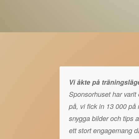
Vi åkte på träningslä
Sponsorhuset har varit e
på, vi fick in 13 000 p
snygga bilder och tips at
ett stort engagemang då