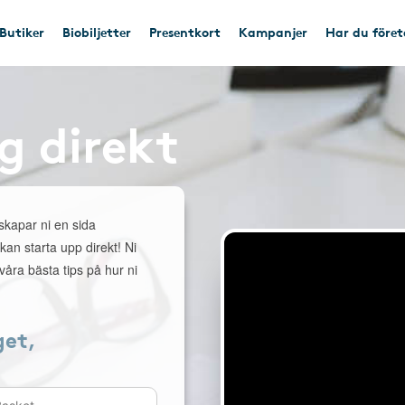
Butiker
Biobiljetter
Presentkort
Kampanjer
Har du före
g direkt
 skapar ni en sida
 kan starta upp direkt! Ni
åra bästa tips på hur ni
get,