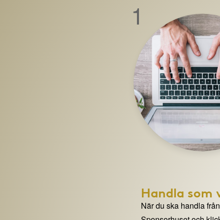
1
Handla som v
När du ska handla från e
Sponsorhuset och klick