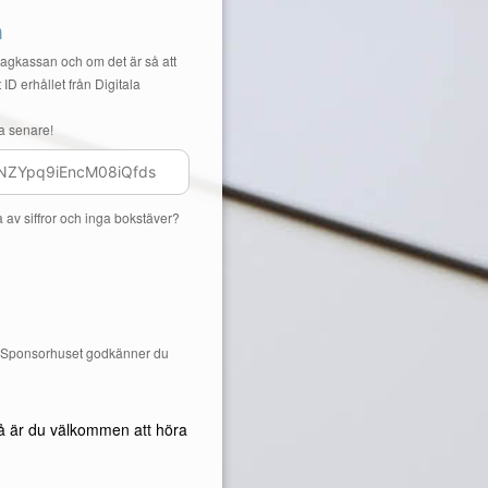
n
Lagkassan och om det är så att
 ID erhållet från Digitala
a senare!
a av siffror och inga bokstäver?
å Sponsorhuset godkänner du
å är du välkommen att höra