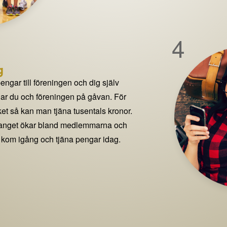
4
g
pengar till föreningen och dig själv
delar du och föreningen på gåvan. För
t så kan man tjäna tusentals kronor.
manget ökar bland medlemmarna och
 kom igång och tjäna pengar idag.