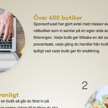
Över 600 butiker
Sponsorhuset har gjort avtal med massor av
nätbutiker som vi samlar på en egen sida so
föreningen. Varje butik ger tillbaka en del av
procentsats, varje gång du handlar från but
tydligt vad varje butik ger för ersättning.
2
anligt
n butik så går du först in på
ar sedan vidare till butiken du ska