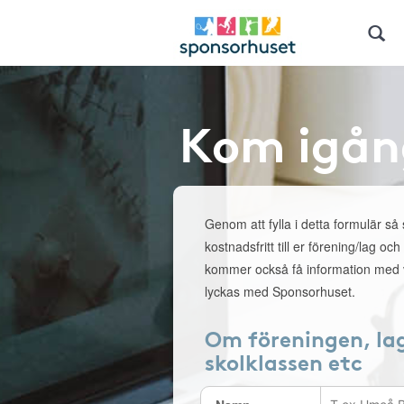
Kom igån
Genom att fylla i detta formulär så
kostnadsfritt till er förening/lag och
kommer också få information med v
lyckas med Sponsorhuset.
Om föreningen, la
skolklassen etc