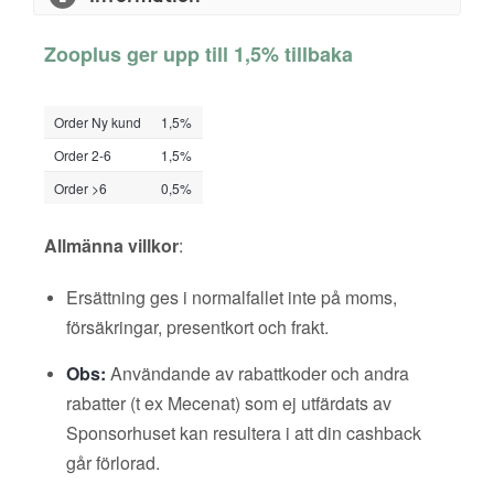
Zooplus ger upp till 1,5% tillbaka
Order Ny kund
1,5%
Order 2-6
1,5%
Order >6
0,5%
Allmänna villkor
:
Ersättning ges i normalfallet inte på moms,
försäkringar, presentkort och frakt.
Obs:
Användande av rabattkoder och andra
rabatter (t ex Mecenat) som ej utfärdats av
Sponsorhuset kan resultera i att din cashback
går förlorad.