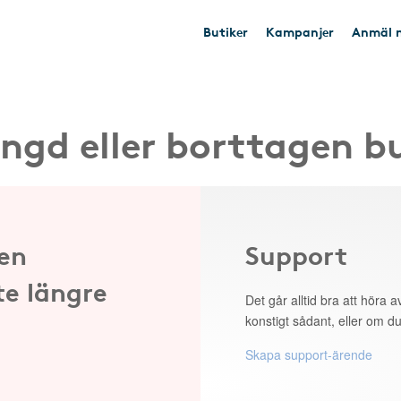
Butiker
Kampanjer
Anmäl n
ngd eller borttagen b
 en
Support
te längre
Det går alltid bra att höra av
konstigt sådant, eller om du
Skapa support-ärende