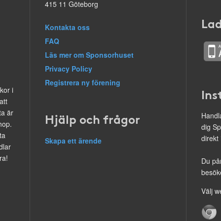
415 11 Göteborg
Lad
Kontakta oss
FAQ
Läs mer om Sponsorhuset
Privacy Policy
Registrera ny förening
kor i
Ins
att
ta är
Hjälp och frågor
Handla
hop.
dig Sp
ta
direkt
Skapa ett ärende
dlar
ra!
Du på
besöke
Välj w