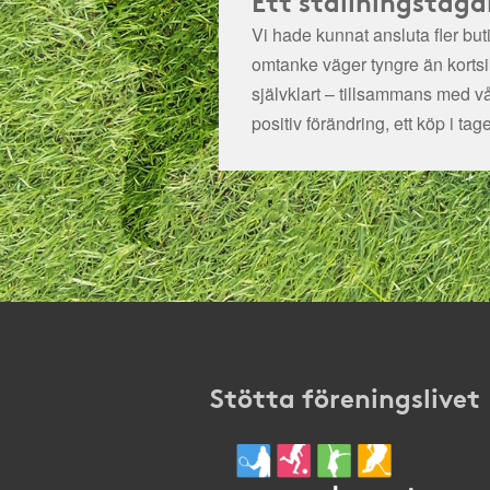
Vi hade kunnat ansluta fler bu
omtanke väger tyngre än kortsikt
självklart – tillsammans med v
positiv förändring, ett köp i tage
Stötta föreningslivet