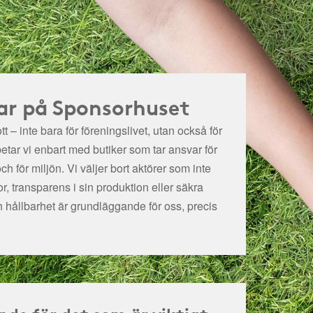
ar på Sponsorhuset
t – inte bara för föreningslivet, utan också för
betar vi enbart med butiker som tar ansvar för
och för miljön.
Vi väljer bort aktörer som inte
r, transparens i sin produktion eller säkra
h hållbarhet är grundläggande för oss, precis
nde för det som är viktigt