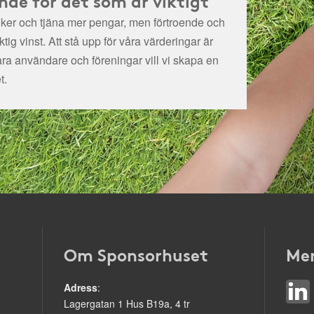
tiker och tjäna mer pengar, men förtroende och
ig vinst. Att stå upp för våra värderingar är
åra användare och föreningar vill vi skapa en
t.
Om Sponsorhuset
Mer
Adress
:
Lagergatan 1 Hus B19a, 4 tr