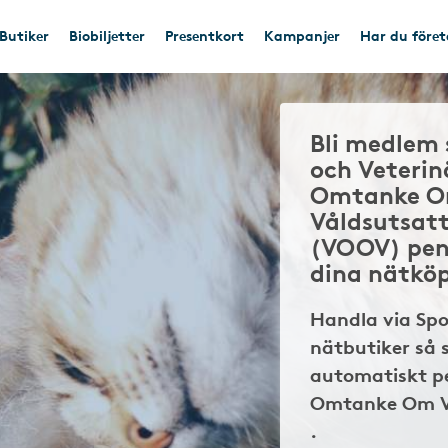
Butiker
Biobiljetter
Presentkort
Kampanjer
Har du före
Bli medlem 
och Veterin
Omtanke 
Våldsutsat
(VOOV) pen
dina nätkö
Handla via Sp
nätbutiker så 
automatiskt pe
Omtanke Om V
.