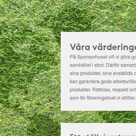
Våra värdering
På Sponsorhuset vill vi göra got
samhället i stort. Därför samar
sina produkter, sina anställda 
kan garantera goda arbetsvillko
produkter. Rättvisa, respekt oc
som för föreningslivet vi stöttar.
Ett ställningstaga