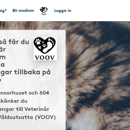
tag?
Bli medlem
Logga in
så får du
är
Om
ta
gar tillbaka på
p
onsorhuset och 604
skänker du
ngar till Veterinär
åldsutsatta (VOOV)