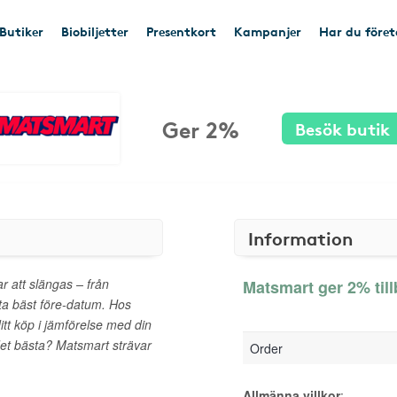
Butiker
Biobiljetter
Presentkort
Kampanjer
Har du före
Ger 2%
Besök butik
Information
 att slängas – från
Matsmart ger 2% til
rta bäst före-datum. Hos
itt köp i jämförelse med din
det bästa? Matsmart strävar
Order
Allmänna villkor
: