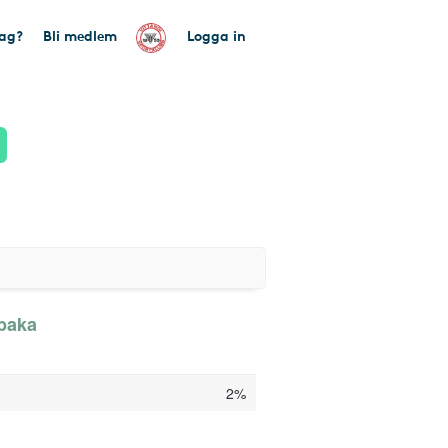
tag?
Bli medlem
Logga in
lbaka
2%