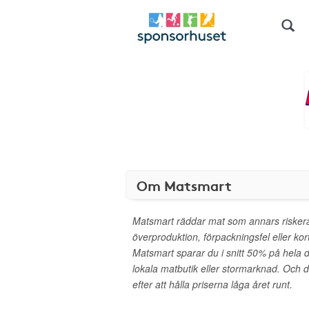
Om Matsmart
Matsmart räddar mat som annars riskerar
överproduktion, förpackningsfel eller ko
Matsmart sparar du i snitt 50% på hela d
lokala matbutik eller stormarknad. Och 
efter att hålla priserna låga året runt.