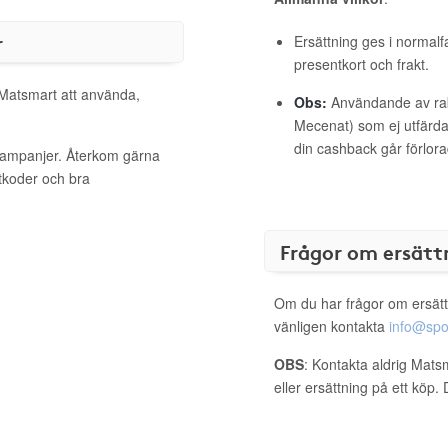
r
Ersättning ges i normalf
presentkort och frakt.
 Matsmart att använda,
Obs:
Användande av raba
Mecenat) som ej utfärdat
din cashback går förlora
 kampanjer. Återkom gärna
ttkoder och bra
Frågor om ersätt
Om du har frågor om ersätt
vänligen kontakta
info@spo
OBS
: Kontakta aldrig Mats
eller ersättning på ett köp