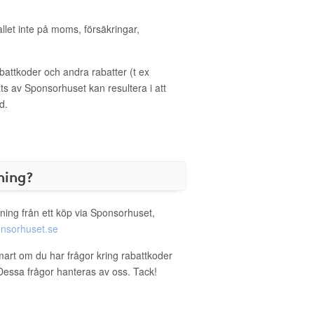
allet inte på moms, försäkringar,
ttkoder och andra rabatter (t ex
s av Sponsorhuset kan resultera i att
d.
ning?
ning från ett köp via Sponsorhuset,
nsorhuset.se
mart om du har frågor kring rabattkoder
. Dessa frågor hanteras av oss. Tack!