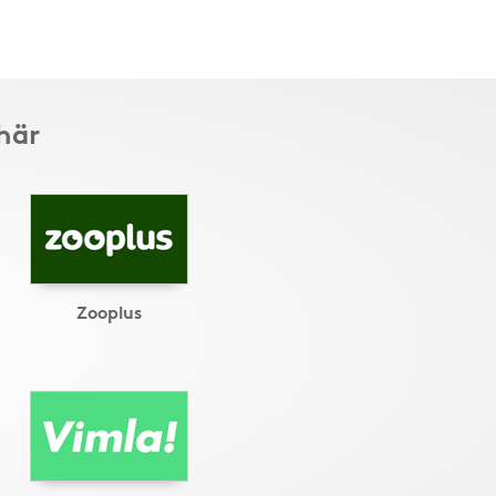
här
Zooplus