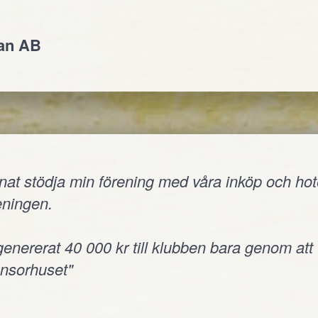
jan AB
nnat stödja min förening med våra inköp och hote
reningen.
 genererat 40 000 kr till klubben bara genom att
onsorhuset"