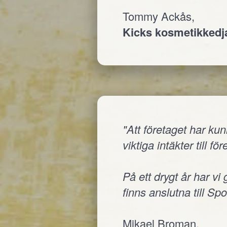
Tommy Ackås,
Kicks kosmetikked
"Att företaget har ku
viktiga intäkter till fö
På ett drygt år har vi
finns anslutna till Sp
Mikael Broman,