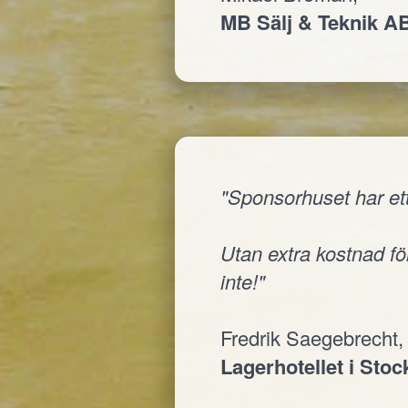
MB Sälj & Teknik A
"Sponsorhuset har ett
Utan extra kostnad för
inte!"
Fredrik Saegebrecht,
Lagerhotellet i Sto