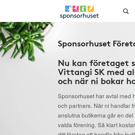
Sponsorhuset Föret
Nu kan företaget 
Vittangi SK med al
och när ni bokar ho
Sponsorhuset har avtal med h
och partners. När ni handlar 
anslutna butikerna går en del a
valda förening. Så klart kostar
ditt företag att handla från but