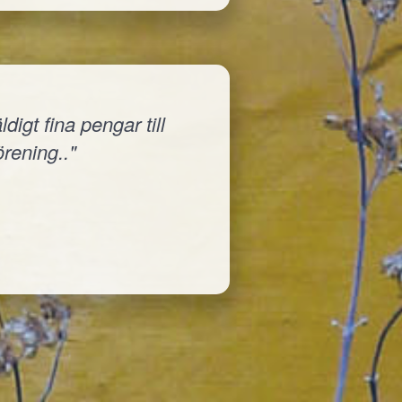
igt fina pengar till
örening.."