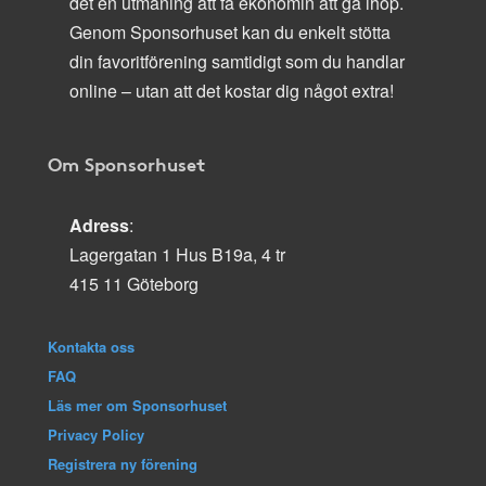
det en utmaning att få ekonomin att gå ihop.
Genom Sponsorhuset kan du enkelt stötta
din favoritförening samtidigt som du handlar
online – utan att det kostar dig något extra!
Om Sponsorhuset
Adress
:
Lagergatan 1 Hus B19a, 4 tr
415 11 Göteborg
Kontakta oss
FAQ
Läs mer om Sponsorhuset
Privacy Policy
Registrera ny förening