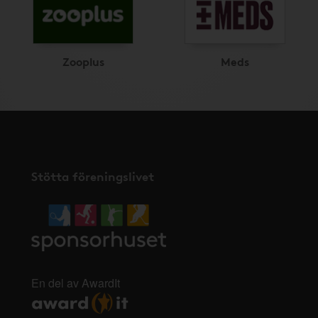
Zooplus
Meds
Stötta föreningslivet
En del av AwardIt