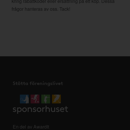
kring rabattkoder eller ersättning på ett köp. Dessa
frågor hanteras av oss. Tack!
Stötta föreningslivet
En del av AwardIt