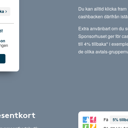
Du kan alltid klicka fra
cashbacken därifrån istäl
Extra använbart om du su
Sponsorhuset ger för cas
till 4% tillbaka" i exempl
de olika avtals-gruppern
esentkort