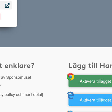
t enklare?
Lägg till H
 av Sponsorhuset
Aktivera tillägge
.
y policy och mer i detalj
Aktivera tillägget