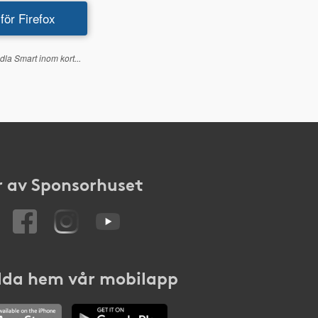
 för Firefox
dla Smart inom kort...
 av Sponsorhuset
da hem vår mobilapp