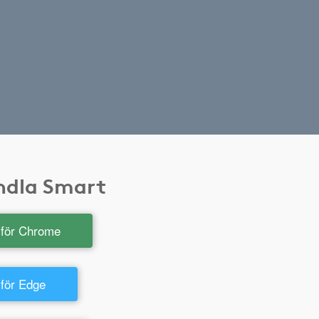
andla Smart
t för Chrome
 för Edge