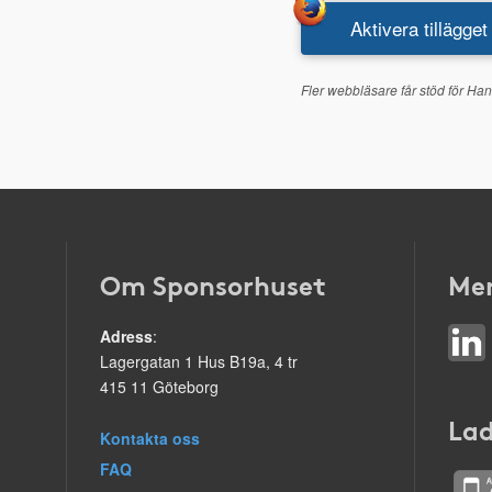
Aktivera tillägget
Fler webbläsare får stöd för Han
Om Sponsorhuset
Mer
Adress
:
Lagergatan 1 Hus B19a, 4 tr
415 11 Göteborg
Lad
Kontakta oss
FAQ