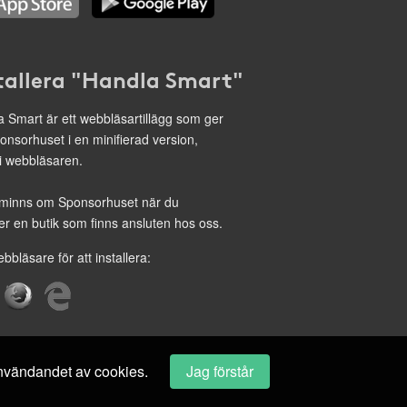
tallera "Handla Smart"
 Smart är ett webbläsartillägg som ger
onsorhuset i en minifierad version,
 i webbläsaren.
minns om Sponsorhuset när du
r en butik som finns ansluten hos oss.
ebbläsare för att installera:
 användandet av cookies.
Jag förstår