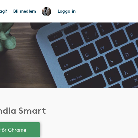
tag?
Bli medlem
Logga in
andla Smart
t för Chrome