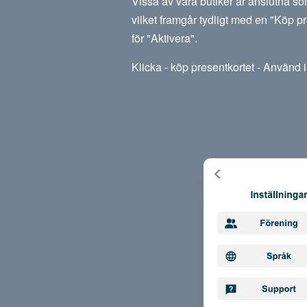
Vissa av våra butiker är anslutna so
vilket framgår tydligt med en "Köp pr
för "Aktivera".
Klicka - köp presentkortet - Använd i 