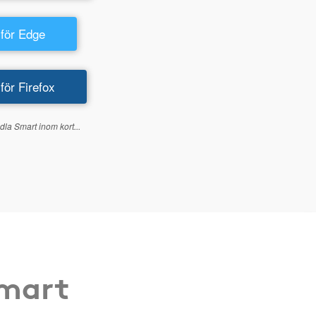
 för Edge
 för Firefox
dla Smart inom kort...
Smart