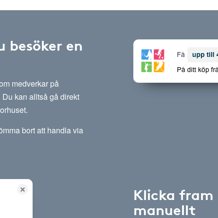
u besöker en
 som medverkar på
Du kan alltså gå direkt
sorhuset.
lömma bort att handla via
Klicka fram
manuellt