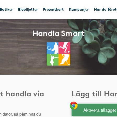
Butiker
Biobiljetter
Presentkort
Kampanjer
Har du före
Handla Smart
t handla via
Lägg till H
Aktivera tillägge
n dator, så påminns du