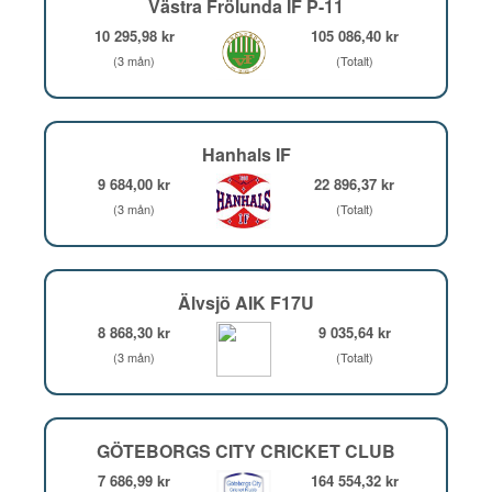
Västra Frölunda IF P-11
10 295,98 kr
105 086,40 kr
(3 mån)
(Totalt)
Hanhals IF
9 684,00 kr
22 896,37 kr
(3 mån)
(Totalt)
Älvsjö AIK F17U
8 868,30 kr
9 035,64 kr
(3 mån)
(Totalt)
GÖTEBORGS CITY CRICKET CLUB
7 686,99 kr
164 554,32 kr