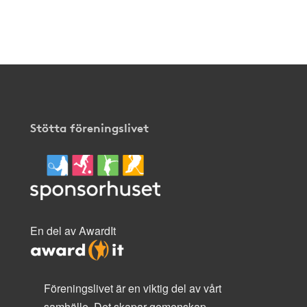
klicka
här
.
Stötta föreningslivet
En del av AwardIt
Föreningslivet är en viktig del av vårt
samhälle. Det skapar gemenskap,