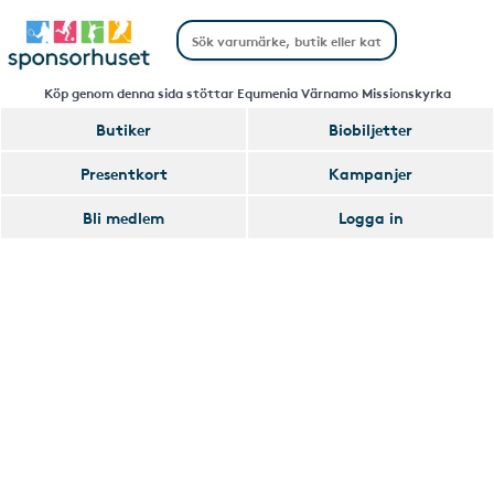
Köp genom denna sida stöttar Equmenia Värnamo Missionskyrka
Butiker
Biobiljetter
Handla
Presentkort
Kampanjer
Smart
Bli medlem
Logga in
Glömmer
Lägg
du
till
av
Handla
att
Smart