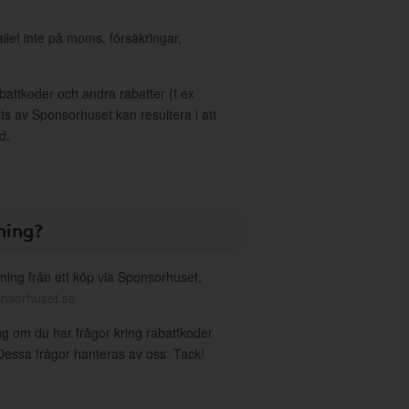
allet inte på moms, försäkringar,
ttkoder och andra rabatter (t ex
s av Sponsorhuset kan resultera i att
d.
ning?
ning från ett köp via Sponsorhuset,
nsorhuset.se
ing om du har frågor kring rabattkoder
. Dessa frågor hanteras av oss. Tack!