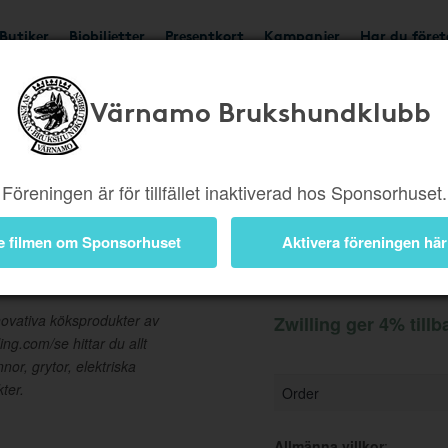
Butiker
Biobiljetter
Presentkort
Kampanjer
Har du före
Värnamo Brukshundklubb
Ger 4%
Besök butik
Föreningen är för tillfället inaktiverad hos Sponsorhuset.
e filmen om Sponsorhuset
Aktivera föreningen här
Information
novativa köksprodukter av
Zwilling ger 4% tillb
ing.com/se hittar du allt
nor, grytor, elektriska
ter.
Order
Allmänna villkor
: