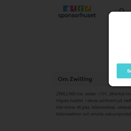
S
Om Zwilling
ZWILLING har, sedan 1731, tillverkat in
högsta kvalitet. I deras sortiment på zwill
från knivar till glas, köksredskap, stekpan
köksmaskiner och smarta vakuumproduk