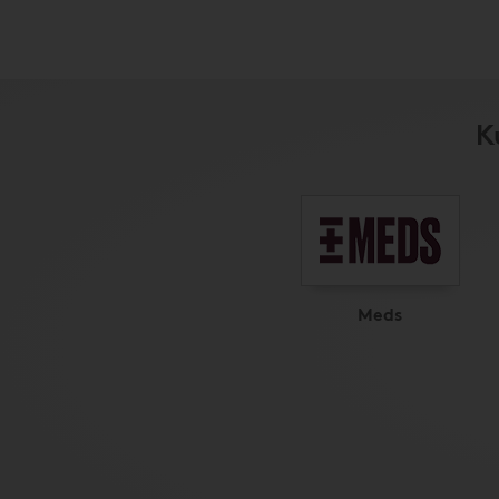
K
Meds