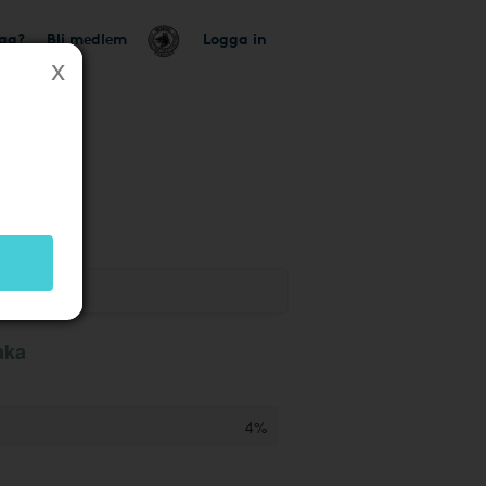
tag?
Bli medlem
Logga in
aka
4%