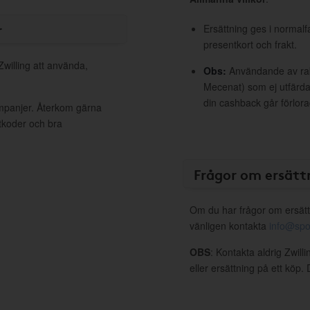
r
Ersättning ges i normalf
presentkort och frakt.
Zwilling att använda,
Obs:
Användande av raba
Mecenat) som ej utfärdat
din cashback går förlora
ampanjer. Återkom gärna
ttkoder och bra
Frågor om ersätt
Om du har frågor om ersätt
vänligen kontakta
info@spo
OBS
: Kontakta aldrig Zwill
eller ersättning på ett köp