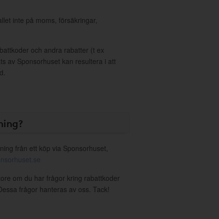
allet inte på moms, försäkringar,
ttkoder och andra rabatter (t ex
s av Sponsorhuset kan resultera i att
d.
ning?
ning från ett köp via Sponsorhuset,
nsorhuset.se
store om du har frågor kring rabattkoder
. Dessa frågor hanteras av oss. Tack!