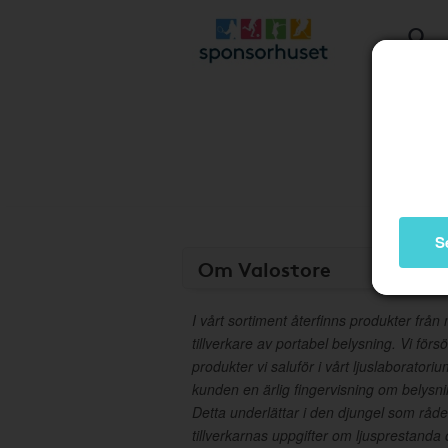
S
Om Valostore
I vårt sortiment återfinns produkter frå
tillverkare av portabel belysning. Vi förs
produkter vi saluför i vårt ljuslaboratorium
kunden en ärlig fingervisning om belysni
Detta underlättar i den djungel som råder
tillverkarnas uppgifter om ljusprestanda 