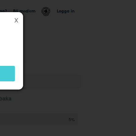
tag?
Bli medlem
Logga in
lbaka
5%