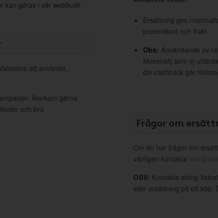
r kan göras i vår webbutik.
Ersättning ges i normalf
presentkort och frakt.
r
Obs:
Användande av raba
Mecenat) som ej utfärdat
 Valostore att använda,
din cashback går förlora
 kampanjer. Återkom gärna
ttkoder och bra
Frågor om ersätt
Om du har frågor om ersätt
vänligen kontakta
info@spo
OBS
: Kontakta aldrig Valo
eller ersättning på ett köp