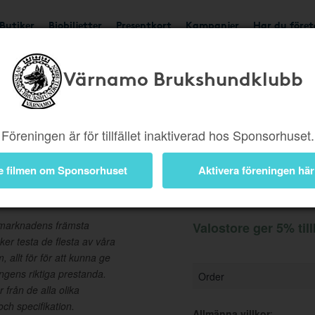
Butiker
Biobiljetter
Presentkort
Kampanjer
Har du före
Värnamo Brukshundklubb
Ger 5%
Besök butik
Föreningen är för tillfället inaktiverad hos Sponsorhuset.
e filmen om Sponsorhuset
Aktivera föreningen här
Information
n marknadens främsta
Valostore ger 5% til
öker testa de flesta av våra
, allt för för att kunna ge
ngens riktiga prestanda.
Order
 från de alla olika
och specifikation.
Allmänna villkor
: