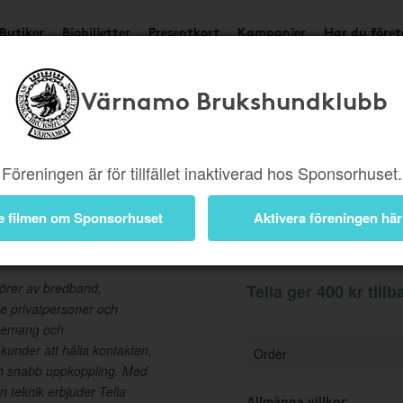
Butiker
Biobiljetter
Presentkort
Kampanjer
Har du före
Värnamo Brukshundklubb
Ger 400 kr
Besök but
Föreningen är för tillfället inaktiverad hos Sponsorhuset.
e filmen om Sponsorhuset
Aktivera föreningen här
Information
törer av bredband,
Telia ger 400 kr tillb
åde privatpersoner och
nnemang och
 kunder att hålla kontakten,
Order
ch snabb uppkoppling. Med
ern teknik erbjuder Telia
Allmänna villkor
: