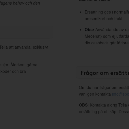
rdagens behov och den
Ersättning ges i normalf
presentkort och frakt.
Obs:
Användande av raba
r
Mecenat) som ej utfärdat
din cashback går förlora
Telia att använda, exklusivt
panjer. Återkom gärna
ttkoder och bra
Frågor om ersätt
Om du har frågor om ersätt
vänligen kontakta
info@spo
OBS
: Kontakta aldrig Telia
ersättning på ett köp. Dess