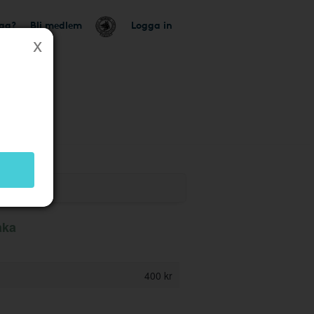
tag?
Bli medlem
Logga in
ik
aka
400 kr