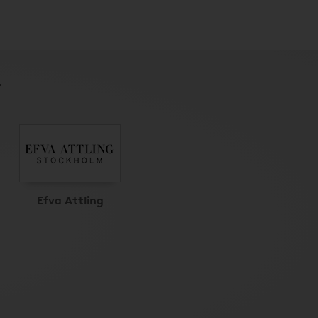
r
Efva Attling