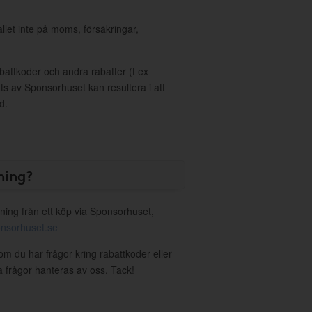
allet inte på moms, försäkringar,
ttkoder och andra rabatter (t ex
s av Sponsorhuset kan resultera i att
d.
ning?
ning från ett köp via Sponsorhuset,
nsorhuset.se
 om du har frågor kring rabattkoder eller
a frågor hanteras av oss. Tack!