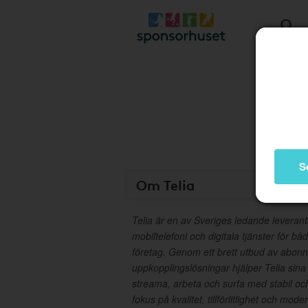
S
Om Telia
Telia är en av Sveriges ledande leveran
mobiltelefoni och digitala tjänster för b
företag. Genom ett brett utbud av abo
uppkopplingslösningar hjälper Telia sina
streama, arbeta och surfa med stabil o
fokus på kvalitet, tillförlitlighet och mod