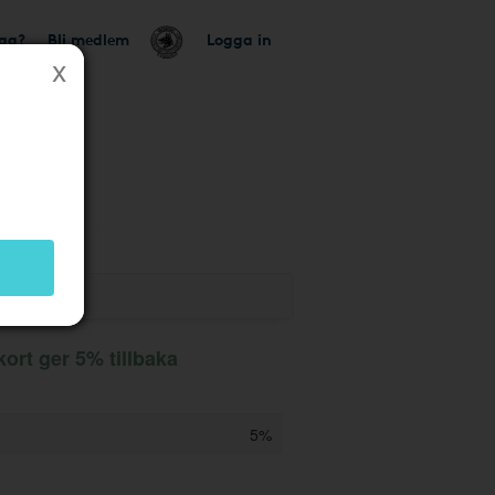
tag?
Bli medlem
Logga in
kort ger 5% tillbaka
5%