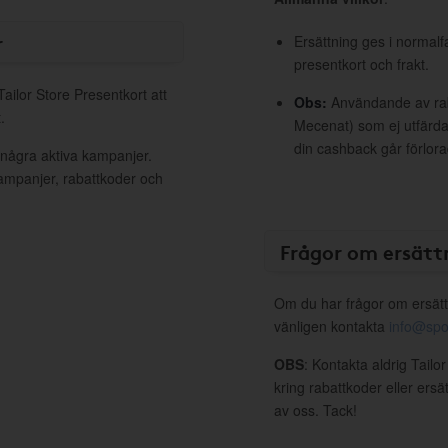
r
Ersättning ges i normalf
presentkort och frakt.
Tailor Store Presentkort att
Obs:
Användande av raba
.
Mecenat) som ej utfärdat
din cashback går förlora
t några aktiva kampanjer.
kampanjer, rabattkoder och
Frågor om ersätt
Om du har frågor om ersätt
vänligen kontakta
info@spo
OBS
: Kontakta aldrig Tailo
kring rabattkoder eller ers
av oss. Tack!