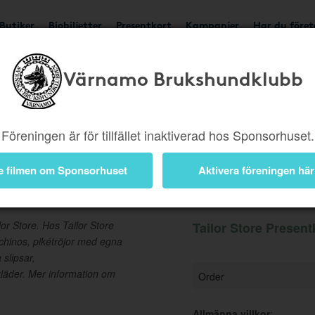
Butiker
Biobiljetter
Presentkort
Kampanjer
Har du före
Värnamo Brukshundklubb
Ger 5%
Besök butik
Föreningen är för tillfället inaktiverad hos Sponsorhuset.
e filmen om Sponsorhuset
Aktivera föreningen här
ort
Information
lor Store. Hos Tailor Store
Tailor Store Present
 chinos, pikétröjor med egna
 slipsar,
läder. Mer information om
Order
Allmänna villkor
: