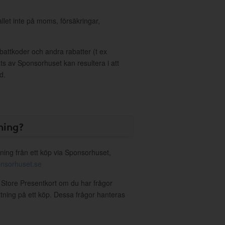
allet inte på moms, försäkringar,
ttkoder och andra rabatter (t ex
s av Sponsorhuset kan resultera i att
d.
ning?
ning från ett köp via Sponsorhuset,
nsorhuset.se
r Store Presentkort om du har frågor
ättning på ett köp. Dessa frågor hanteras