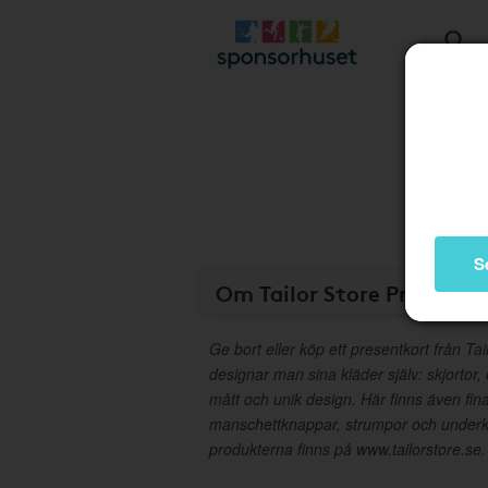
S
Om Tailor Store Presentk
Ge bort eller köp ett presentkort från Tai
designar man sina kläder själv: skjortor,
mått och unik design. Här finns även fina
manschettknappar, strumpor och underk
produkterna finns på www.tailorstore.se.