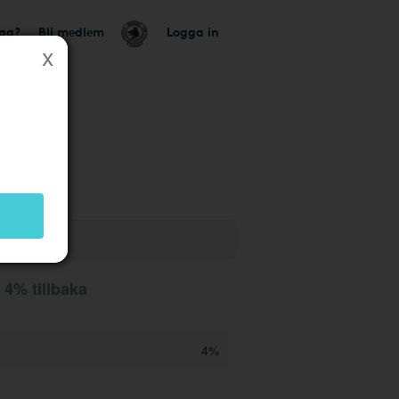
tag?
Bli medlem
Logga in
4% tillbaka
4%