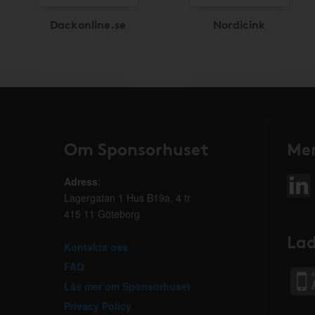
Dackonline.se
Nordicink
Om Sponsorhuset
Mer
Adress
:
Lagergatan 1 Hus B19a, 4 tr
415 11 Göteborg
Lad
Kontakta oss
FAQ
Läs mer om Sponsorhuset
Privacy Policy