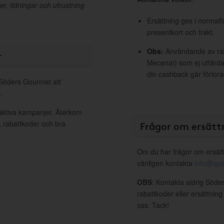
er, tidningar och utrustning
Ersättning ges i normalf
presentkort och frakt.
Obs:
Användande av raba
r
Mecenat) som ej utfärdat
din cashback går förlora
l Söders Gourmet att
.
aktiva kampanjer. Återkom
, rabattkoder och bra
Frågor om ersätt
Om du har frågor om ersätt
vänligen kontakta
info@spo
OBS
: Kontakta aldrig Söde
rabattkoder eller ersättnin
oss. Tack!