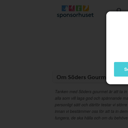
S
Om Söders Gourmet
Tanken med Söders gourmet är att ta in 
alla som vill laga god och spännande mat.
personligt sätt och därför testar vi störr
innan vi bestämmer oss för att ta in dem 
fungera, de ska hålla och om du behöver,