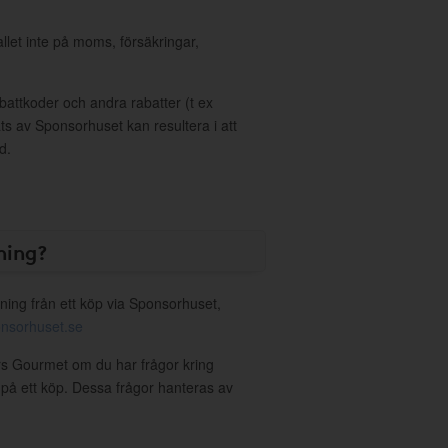
allet inte på moms, försäkringar,
ttkoder och andra rabatter (t ex
s av Sponsorhuset kan resultera i att
d.
ning?
ning från ett köp via Sponsorhuset,
nsorhuset.se
rs Gourmet om du har frågor kring
g på ett köp. Dessa frågor hanteras av