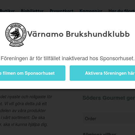
Butiker
Biobiljetter
Presentkort
Kampanjer
Har du före
Värnamo Brukshundklubb
Ger 4%
Besök butik
Föreningen är för tillfället inaktiverad hos Sponsorhuset.
e filmen om Sponsorhuset
Aktivera föreningen här
Information
det nyaste och roligaste för
Söders Gourmet ger 
 Vi vill göra detta på ett
e delen av våra produkter
i vårt sortiment. De ska
Order
 ska vi kunna hjälpa dig.
Allmänna villkor
: