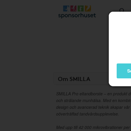
S
Om SMILLA
SMILLA Pro eltandborste – en produkt des
och strålande munhälsa. Med en kombina
design och avancerad teknik skapar vår
oöverträffad tandvårdsupplevelse.
Med upp till 42 000 mikrovibrationer per