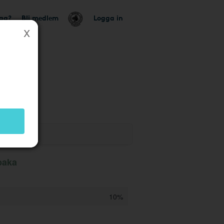
tag?
Bli medlem
Logga in
baka
10%