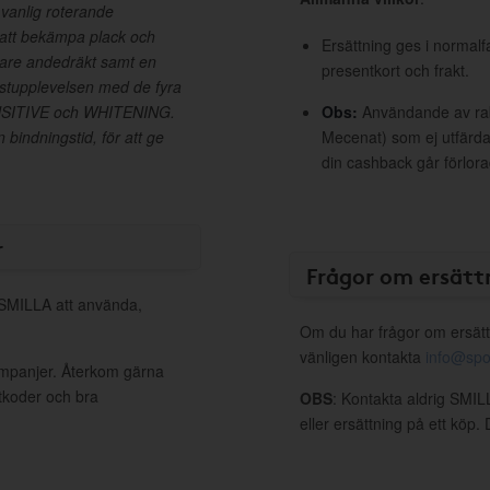
 vanlig roterande
 att bekämpa plack och
Ersättning ges i normalf
chare andedräkt samt en
presentkort och frakt.
tupplevelsen med de fyra
ENSITIVE och WHITENING.
Obs:
Användande av raba
bindningstid, för att ge
Mecenat) som ej utfärdat
din cashback går förlora
r
Frågor om ersätt
l SMILLA att använda,
Om du har frågor om ersätt
vänligen kontakta
info@spo
ampanjer. Återkom gärna
ttkoder och bra
OBS
: Kontakta aldrig SMIL
eller ersättning på ett köp