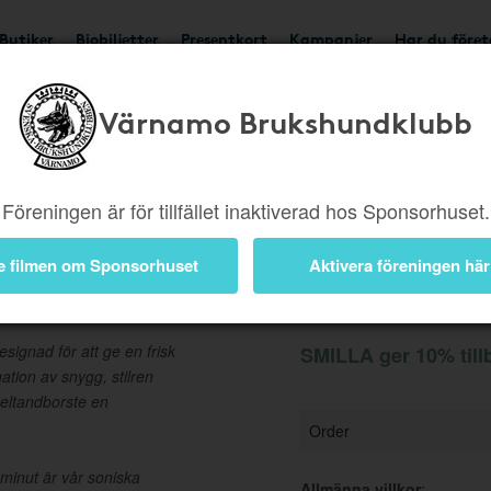
Butiker
Biobiljetter
Presentkort
Kampanjer
Har du före
Värnamo Brukshundklubb
Ger 10%
Besök butik
Föreningen är för tillfället inaktiverad hos Sponsorhuset.
e filmen om Sponsorhuset
Aktivera föreningen här
Information
ignad för att ge en frisk
SMILLA ger 10% till
tion av snygg, stilren
 eltandborste en
Order
 minut är vår soniska
Allmänna villkor
: