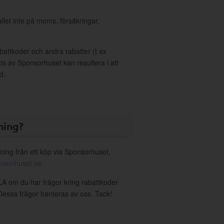
allet inte på moms, försäkringar,
ttkoder och andra rabatter (t ex
s av Sponsorhuset kan resultera i att
d.
ning?
ning från ett köp via Sponsorhuset,
nsorhuset.se
LA om du har frågor kring rabattkoder
. Dessa frågor hanteras av oss. Tack!