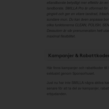
eltandborste betydligt mer effektiv än en
tandborste. SMILLA Pro är utformad för
gingivit och ger en vitare tandrad, fräs
sundare mun. Du kan även anpassa bors
olika funktionerna CLEAN, POLISH, S
Dessutom är vår prenumeration helt utan 
maximal flexibilitet.
Kampanjer & Rabattkode
Här finns kampanjer och rabattkoder til
exklusivt genom Sponsorhuset.
Just nu har inte SMILLA några aktiva k
senare för att ta del av kampanjer, raba
erbjudanden.