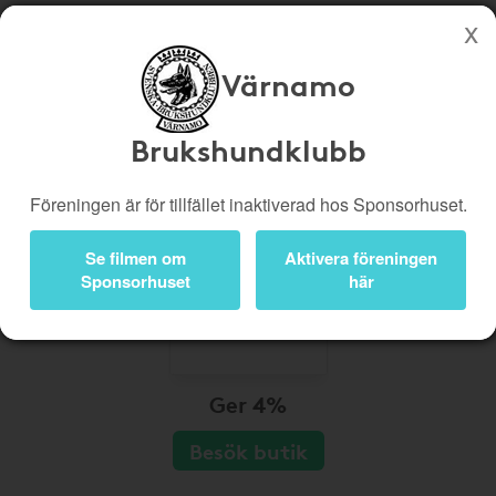
Värnamo
Köp genom denna sida stöttar Värnamo Brukshundklubb
Butiker
Biobiljetter
Brukshundklubb
Presentkort
Kampanjer
Föreningen är för tillfället inaktiverad hos Sponsorhuset.
Bli medlem
Logga in
Se filmen om
Aktivera föreningen
Sponsorhuset
här
Ger 4%
Besök butik