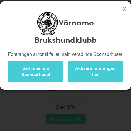
Värnamo
Köp genom denna sida stöttar Värnamo Brukshundklubb
Butiker
Biobiljetter
Brukshundklubb
Presentkort
Kampanjer
Föreningen är för tillfället inaktiverad hos Sponsorhuset.
Bli medlem
Logga in
Se filmen om
Aktivera föreningen
Sponsorhuset
här
Ger 5%
Besök butik