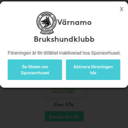
Värnamo
Köp genom denna sida stöttar Värnamo Brukshundklubb
Butiker
Biobiljetter
Brukshundklubb
Presentkort
Kampanjer
Föreningen är för tillfället inaktiverad hos Sponsorhuset.
Bli medlem
Logga in
Se filmen om
Aktivera föreningen
Sponsorhuset
här
Ger 5%
Besök butik