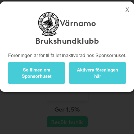
Värnamo
Köp genom denna sida stöttar Värnamo Brukshundklubb
Butiker
Biobiljetter
Brukshundklubb
Presentkort
Kampanjer
Föreningen är för tillfället inaktiverad hos Sponsorhuset.
Bli medlem
Logga in
Se filmen om
Aktivera föreningen
Sponsorhuset
här
Ger 1,5%
Besök butik