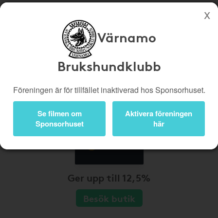
Värnamo
Köp genom denna sida stöttar Värnamo Brukshundklubb
Butiker
Biobiljetter
Brukshundklubb
Presentkort
Kampanjer
Föreningen är för tillfället inaktiverad hos Sponsorhuset.
Bli medlem
Logga in
Se filmen om
Aktivera föreningen
Sponsorhuset
här
Ger upp till 12,5%
Besök butik