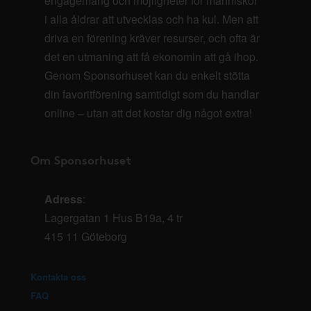
engagemang och möjligheter för människor
i alla åldrar att utvecklas och ha kul. Men att
driva en förening kräver resurser, och ofta är
det en utmaning att få ekonomin att gå ihop.
Genom Sponsorhuset kan du enkelt stötta
din favoritförening samtidigt som du handlar
online – utan att det kostar dig något extra!
Om Sponsorhuset
Adress
:
Lagergatan 1 Hus B19a, 4 tr
415 11 Göteborg
Kontakta oss
FAQ