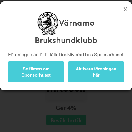
Värnamo
Köp genom denna sida stöttar Värnamo Brukshundklubb
Butiker
Biobiljetter
Brukshundklubb
Presentkort
Kampanjer
Föreningen är för tillfället inaktiverad hos Sponsorhuset.
Bli medlem
Logga in
Se filmen om
Aktivera föreningen
Sponsorhuset
här
Ger 4%
Besök butik