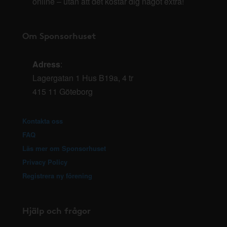
online – utan att det kostar dig något extra!
Om Sponsorhuset
Adress
:
Lagergatan 1 Hus B19a, 4 tr
415 11 Göteborg
Kontakta oss
FAQ
Läs mer om Sponsorhuset
Privacy Policy
Registrera ny förening
Hjälp och frågor