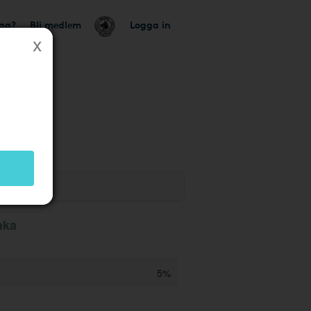
tag?
Bli medlem
Logga in
aka
5%