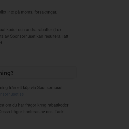
allet inte på moms, försäkringar,
ttkoder och andra rabatter (t ex
s av Sponsorhuset kan resultera i att
d.
ning?
ning från ett köp via Sponsorhuset,
nsorhuset.se
tea om du har frågor kring rabattkoder
. Dessa frågor hanteras av oss. Tack!