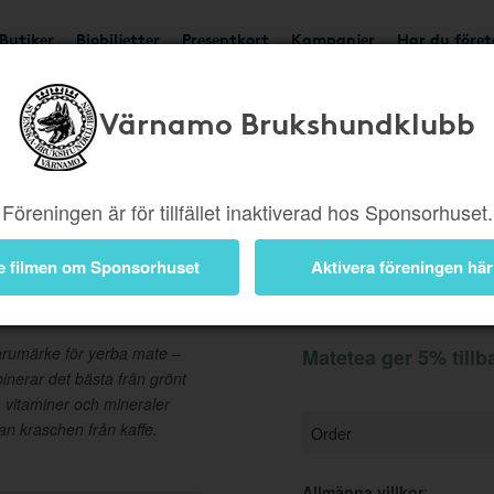
Butiker
Biobiljetter
Presentkort
Kampanjer
Har du före
Värnamo Brukshundklubb
Ger 5%
Besök butik
Föreningen är för tillfället inaktiverad hos Sponsorhuset.
e filmen om Sponsorhuset
Aktivera föreningen här
Information
rumärke för yerba mate –
Matetea ger 5% tillb
nerar det bästa från grönt
ga vitaminer och mineraler
an kraschen från kaffe.
Order
Allmänna villkor
: