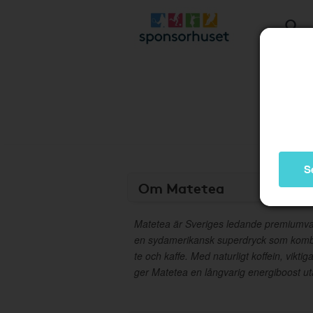
S
Om Matetea
Matetea är Sveriges ledande premiumva
en sydamerikansk superdryck som kombi
te och kaffe. Med naturligt koffein, vikti
ger Matetea en långvarig energiboost ut