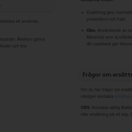
r
Ersättning ges i normalf
presentkort och frakt.
 Matetea att använda,
Obs:
Användande av raba
Mecenat) som ej utfärdat
kampanjer. Återkom gärna
din cashback går förlora
ttkoder och bra
Frågor om ersätt
Om du har frågor om ersätt
vänligen kontakta
info@spo
OBS
: Kontakta aldrig Mate
eller ersättning på ett köp