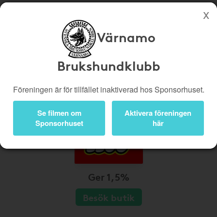
Värnamo
Köp genom denna sida stöttar Värnamo Brukshundklubb
Butiker
Biobiljetter
Brukshundklubb
Presentkort
Kampanjer
Föreningen är för tillfället inaktiverad hos Sponsorhuset.
Bli medlem
Logga in
Se filmen om
Aktivera föreningen
Sponsorhuset
här
Ger 1,5%
Besök butik