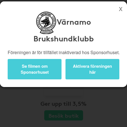
Värnamo
Köp genom denna sida stöttar Värnamo Brukshundklubb
Butiker
Biobiljetter
Brukshundklubb
Presentkort
Kampanjer
Föreningen är för tillfället inaktiverad hos Sponsorhuset.
Bli medlem
Logga in
Se filmen om
Aktivera föreningen
Sponsorhuset
här
Ger upp till 3,5%
Besök butik