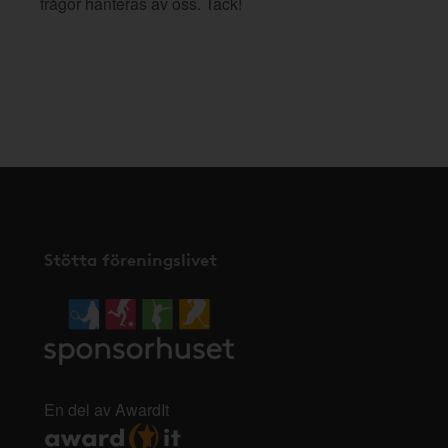
frågor hanteras av oss. Tack!
Stötta föreningslivet
En del av AwardIt