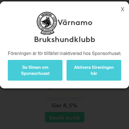
Värnamo
Köp genom denna sida stöttar Värnamo Brukshundklubb
Butiker
Biobiljetter
Brukshundklubb
Presentkort
Kampanjer
Föreningen är för tillfället inaktiverad hos Sponsorhuset.
Bli medlem
Logga in
Se filmen om
Aktivera föreningen
Sponsorhuset
här
Ger 8,5%
Besök butik