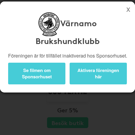
Värnamo
Köp genom denna sida stöttar Värnamo Brukshundklubb
Butiker
Biobiljetter
Brukshundklubb
Presentkort
Kampanjer
Föreningen är för tillfället inaktiverad hos Sponsorhuset.
Bli medlem
Logga in
Se filmen om
Aktivera föreningen
Sponsorhuset
här
Ger 5%
Besök butik