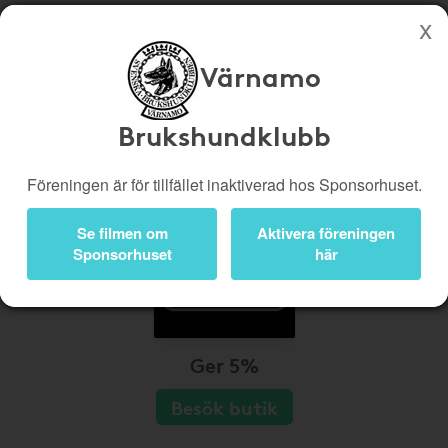
Värnamo
Köp genom denna sida stöttar Värnamo Brukshundklubb
Butiker
Biobiljetter
Brukshundklubb
Presentkort
Kampanjer
Föreningen är för tillfället inaktiverad hos Sponsorhuset.
Bli medlem
Logga in
Se filmen om
Aktivera föreningen
Sponsorhuset
här
Ger 5%
Besök butik