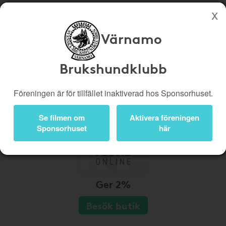
Värnamo
Köp genom denna sida stöttar Värnamo Brukshundklubb
Butiker
Biobiljetter
Brukshundklubb
Presentkort
Kampanjer
Föreningen är för tillfället inaktiverad hos Sponsorhuset.
Bli medlem
Logga in
Se filmen om
Aktivera föreningen
Sponsorhuset
här
Ger 2%
Besök butik