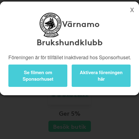
Värnamo
Köp genom denna sida stöttar Värnamo Brukshundklubb
Butiker
Biobiljetter
Brukshundklubb
Presentkort
Kampanjer
Föreningen är för tillfället inaktiverad hos Sponsorhuset.
Bli medlem
Logga in
Se filmen om
Aktivera föreningen
Sponsorhuset
här
Ger 5%
Besök butik