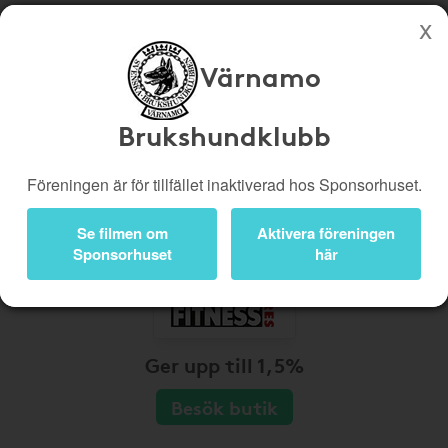
Värnamo
Köp genom denna sida stöttar Värnamo Brukshundklubb
Butiker
Biobiljetter
Brukshundklubb
Presentkort
Kampanjer
Föreningen är för tillfället inaktiverad hos Sponsorhuset.
Bli medlem
Logga in
Se filmen om
Aktivera föreningen
Sponsorhuset
här
Ger upp till 1,5%
Besök butik