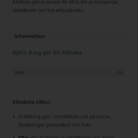
Återkom gärna senare för att ta del av kampanjer,
rabattkoder och bra erbjudanden.
Information
Björn Borg ger 5% tillbaka
Order
5%
Allmänna villkor
:
Ersättning ges i normalfallet inte på moms,
försäkringar, presentkort och frakt.
Obs:
Användande av rabattkoder och andra