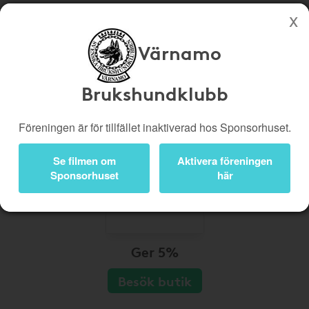
Värnamo
Köp genom denna sida stöttar Värnamo Brukshundklubb
Butiker
Biobiljetter
Brukshundklubb
Presentkort
Kampanjer
Föreningen är för tillfället inaktiverad hos Sponsorhuset.
Bli medlem
Logga in
Se filmen om
Aktivera föreningen
Sponsorhuset
här
Ger 5%
Besök butik