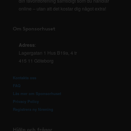
din favoritförening samtidigt som du handlar
online – utan att det kostar dig något extra!
Om Sponsorhuset
Adress
:
Lagergatan 1 Hus B19a, 4 tr
415 11 Göteborg
Kontakta oss
FAQ
Läs mer om Sponsorhuset
Privacy Policy
Registrera ny förening
Hjälp och frågor