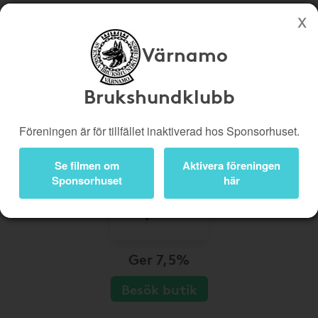
Värnamo
Köp genom denna sida stöttar Värnamo Brukshundklubb
Butiker
Biobiljetter
Brukshundklubb
Presentkort
Kampanjer
Föreningen är för tillfället inaktiverad hos Sponsorhuset.
Bli medlem
Logga in
Se filmen om
Aktivera föreningen
Sponsorhuset
här
Ger 7,5%
Besök butik