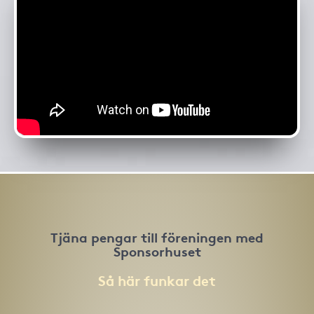
Tjäna pengar till föreningen med
Sponsorhuset
Så här funkar det