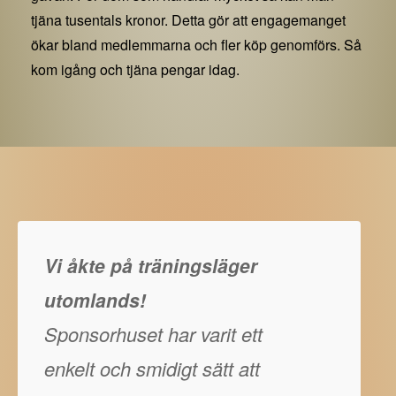
tjäna tusentals kronor. Detta gör att engagemanget
ökar bland medlemmarna och fler köp genomförs. Så
kom igång och tjäna pengar idag.
Vi åkte på träningsläger
utomlands!
Sponsorhuset har varit ett
enkelt och smidigt sätt att