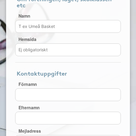
etc
Namn
Hemsida
Kontaktuppgifter
Förnamn
Efternamn
Mejladress