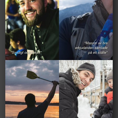
"Massor av bra
erbjudanden samlade
"Smidigt och enkelt"
på ett ställe"