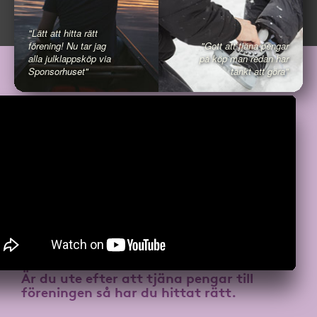
"Lätt att hitta rätt
förening! Nu tar jag
"Gott att tjäna pengar
alla julklappsköp via
på köp man redan har
Sponsorhuset"
tänkt att göra"
Är du ute efter att
tjäna pengar till
föreningen
så har du hittat rätt.