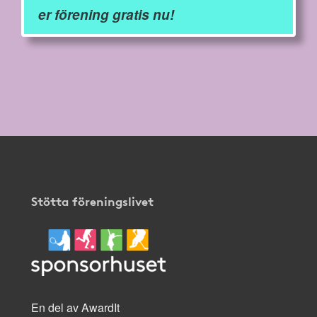
er förening gratis nu!
Stötta föreningslivet
En del av AwardIt