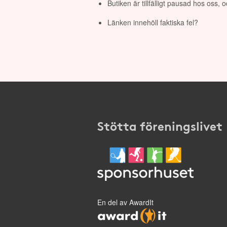
Butiken är tillfälligt pausad hos oss,
Länken innehöll faktiska fel?
Stötta föreningslivet
En del av AwardIt