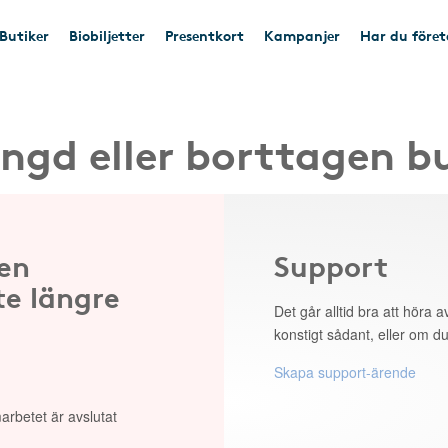
Butiker
Biobiljetter
Presentkort
Kampanjer
Har du före
ngd eller borttagen b
 en
Support
te längre
Det går alltid bra att höra av
konstigt sådant, eller om du
Skapa support-ärende
arbetet är avslutat