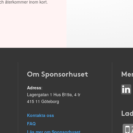
 och återkommer inom kort.
Om Sponsorhuset
Mer
Adress
:
Lagergatan 1 Hus B19a, 4 tr
415 11 Göteborg
Lad
Kontakta oss
FAQ
Läs mer om Sponsorhuset