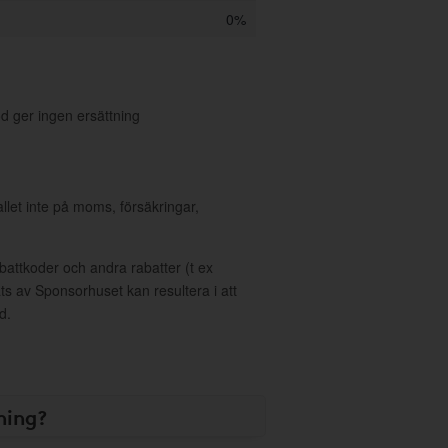
0%
 ger ingen ersättning
allet inte på moms, försäkringar,
ttkoder och andra rabatter (t ex
s av Sponsorhuset kan resultera i att
d.
ning?