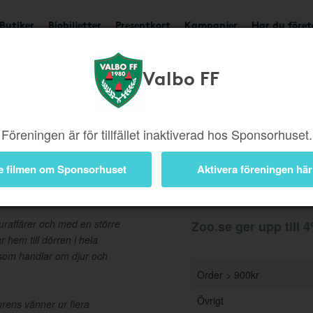
Butiker
Biobiljetter
Presentkort
Kampanjer
Har du före
Valbo FF
Ger upp till 4%
Besök b
Föreningen är för tillfället inaktiverad hos Sponsorhuset.
e filmen om Sponsorhuset
Aktivera föreningen här
Information
uraffärer och med en större
Zoo.se ger upp till 4
 hem till dörren i hela
t som handlar om djur och
Order > 900kr
Övrigt
jurens vänner ur flera