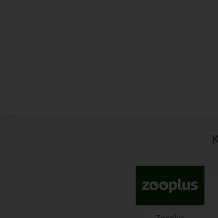
K
Zooplus