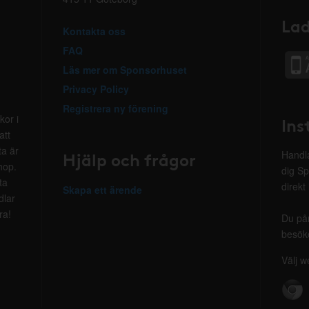
Lad
Kontakta oss
FAQ
Läs mer om Sponsorhuset
Privacy Policy
Registrera ny förening
kor i
Ins
att
ta är
Hjälp och frågor
Handla
hop.
dig Sp
ta
direkt
Skapa ett ärende
dlar
ra!
Du på
besöke
Välj w