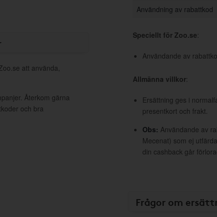
Användning av rabattkod
Speciellt för Zoo.se
:
r
Användande av rabattkod
 Zoo.se att använda,
Allmänna villkor
:
mpanjer. Återkom gärna
Ersättning ges i normalf
ttkoder och bra
presentkort och frakt.
Obs:
Användande av raba
Mecenat) som ej utfärdat
din cashback går förlora
Frågor om ersätt