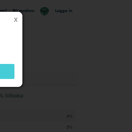
tag?
Bli medlem
Logga in
utik
% tillbaka
4%
2%