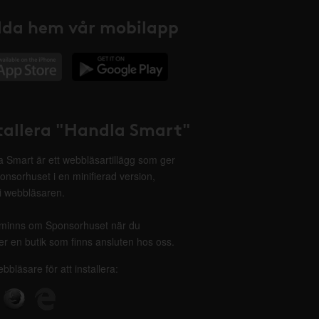
da hem vår mobilapp
tallera "Handla Smart"
 Smart är ett webbläsartillägg som ger
onsorhuset i en minifierad version,
 i webbläsaren.
minns om Sponsorhuset när du
r en butik som finns ansluten hos oss.
ebbläsare för att installera: