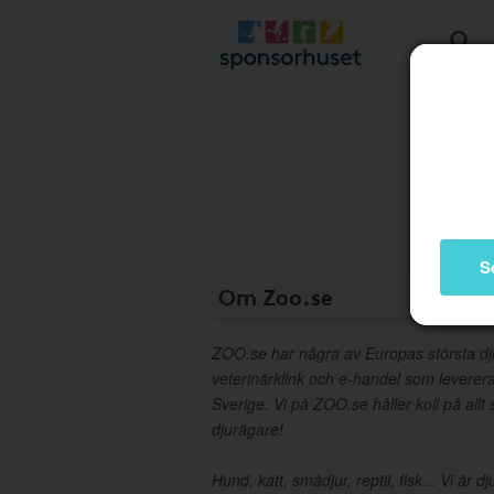
S
Om Zoo.se
ZOO.se har några av Europas största dj
veterinärklink och e-handel som levererar
Sverige. Vi på ZOO.se håller koll på all
djurägare!
Hund, katt, smådjur, reptil, fisk... Vi är d