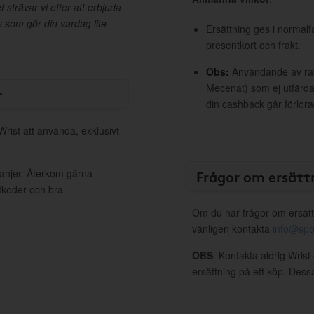
 strävar vi efter att erbjuda
 som gör din vardag lite
Ersättning ges i normalf
presentkort och frakt.
Obs:
Användande av raba
Mecenat) som ej utfärdat
r
din cashback går förlora
Wrist att använda, exklusivt
panjer. Återkom gärna
Frågor om ersätt
ttkoder och bra
Om du har frågor om ersätt
vänligen kontakta
info@spo
OBS
: Kontakta aldrig Wrist
ersättning på ett köp. Dess