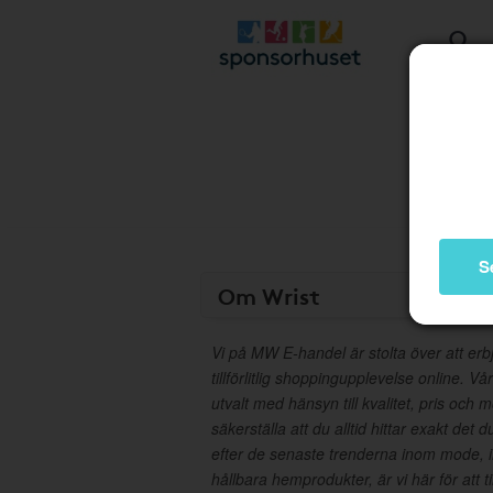
S
Om Wrist
Vi på MW E-handel är stolta över att er
tillförlitlig shoppingupplevelse online. V
utvalt med hänsyn till kvalitet, pris och 
säkerställa att du alltid hittar exakt det
efter de senaste trenderna inom mode, in
hållbara hemprodukter, är vi här för att t