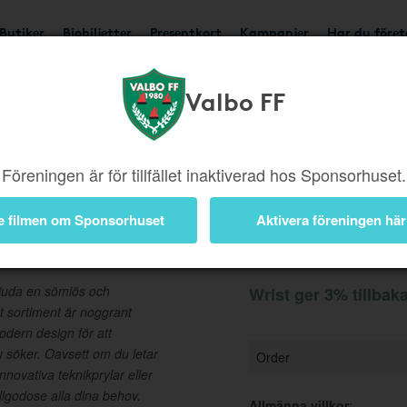
Butiker
Biobiljetter
Presentkort
Kampanjer
Har du före
Valbo FF
Ger 3%
Besök butik
Föreningen är för tillfället inaktiverad hos Sponsorhuset.
e filmen om Sponsorhuset
Aktivera föreningen här
Information
bjuda en sömlös och
Wrist ger 3% tillbak
årt sortiment är noggrant
modern design för att
 du söker. Oavsett om du letar
Order
novativa teknikprylar eller
illgodose alla dina behov.
Allmänna villkor
: