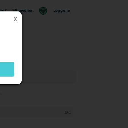
tag?
Bli medlem
Logga in
a
3%