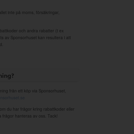
allet inte på moms, försäkringar,
ttkoder och andra rabatter (t ex
s av Sponsorhuset kan resultera i att
d.
ning?
ning från ett köp via Sponsorhuset,
nsorhuset.se
 om du har frågor kring rabattkoder eller
a frågor hanteras av oss. Tack!