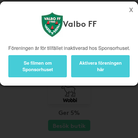
Valbo FF
Köp genom denna sida stöttar Valbo FF
Butiker
Biobiljetter
Föreningen är för tillfället inaktiverad hos Sponsorhuset.
Presentkort
Kampanjer
Bli medlem
Logga in
Se filmen om
Aktivera föreningen
Sponsorhuset
här
Ger 5%
Besök butik