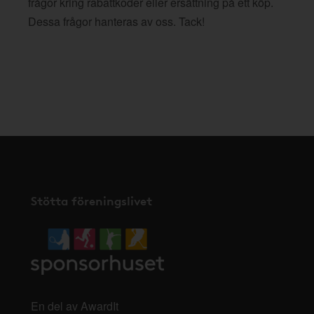
frågor kring rabattkoder eller ersättning på ett köp.
Dessa frågor hanteras av oss. Tack!
Stötta föreningslivet
En del av AwardIt