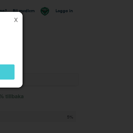
tag?
Bli medlem
Logga in
% tillbaka
5%