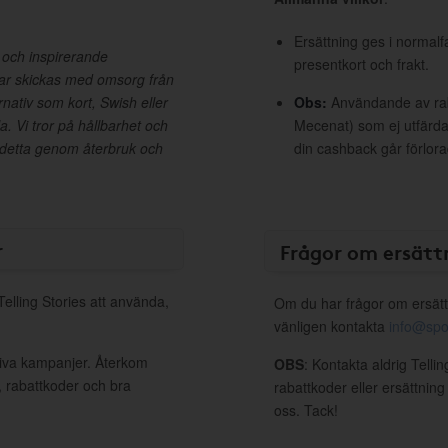
Ersättning ges i normalf
gg och inspirerande
presentkort och frakt.
gar skickas med omsorg från
nativ som kort, Swish eller
Obs:
Användande av raba
la. Vi tror på hållbarhet och
Mecenat) som ej utfärdat
 detta genom återbruk och
din cashback går förlora
r
Frågor om ersätt
Telling Stories att använda,
Om du har frågor om ersätt
vänligen kontakta
info@spo
ktiva kampanjer. Återkom
OBS
: Kontakta aldrig Telli
, rabattkoder och bra
rabattkoder eller ersättnin
oss. Tack!