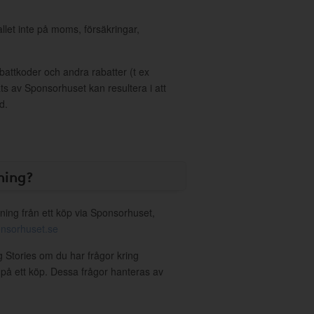
allet inte på moms, försäkringar,
ttkoder och andra rabatter (t ex
s av Sponsorhuset kan resultera i att
d.
ning?
ning från ett köp via Sponsorhuset,
nsorhuset.se
ng Stories om du har frågor kring
g på ett köp. Dessa frågor hanteras av