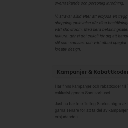
överraskande och personlig inredning.
Vi strävar alltid efter att erbjuda en try
shoppingupplevelse där dina beställnin
vårt showroom. Med flera betalningsalter
faktura, gör vi det enkelt för dig att hand
stil som samsas, och vårt utbud speglar
kreativ design.
Kampanjer & Rabattkode
Här finns kampanjer och rabattkoder till 
exklusivt genom Sponsorhuset.
Just nu har inte Telling Stories några a
gärna senare för att ta del av kampanjer
erbjudanden.