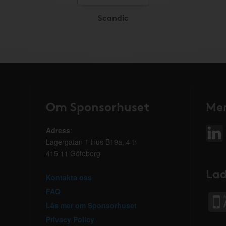
Scandic
Om Sponsorhuset
Mer
Adress
:
Lagergatan 1 Hus B19a, 4 tr
415 11 Göteborg
Lad
Kontakta oss
FAQ
Läs mer om Sponsorhuset
Privacy Policy