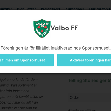
Butiker
Biobiljetter
Presentkort
Kampanjer
Har du före
Valbo FF
Ger 5%
Besök butik
Föreningen är för tillfället inaktiverad hos Sponsorhuset.
e filmen om Sponsorhuset
Aktivera föreningen här
Information
 något annorlunda för dem
Telling Stories ger 5
edning. Vårt sortiment är
jer från Indien och
skapar en unik kombination av
Order
bbshop hittar du allt från
m speglar vår passion för
Allmänna villkor
: