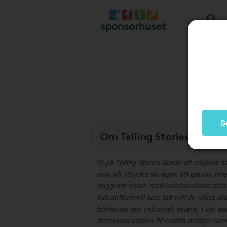
S
Om Telling Stories
Vi på Telling Stories älskar att erbjuda
som vill uttrycka sin egen stil genom inr
noggrant utvalt, med handplockade detal
industriföremål som fått nytt liv, vilket 
bohemisk och industriell estetik. I vår we
återvunna möbler till rustika detaljer so