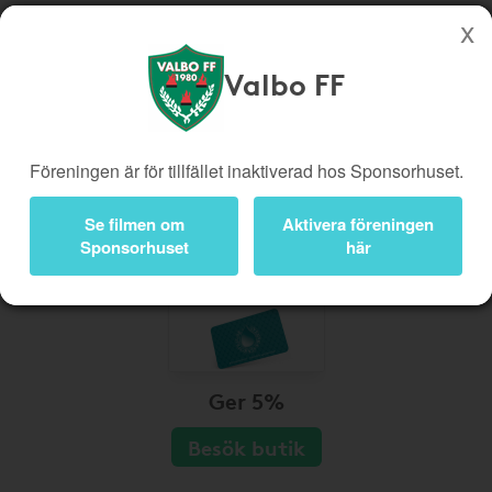
Valbo FF
Köp genom denna sida stöttar Valbo FF
Butiker
Biobiljetter
Föreningen är för tillfället inaktiverad hos Sponsorhuset.
Presentkort
Kampanjer
Bli medlem
Logga in
Se filmen om
Aktivera föreningen
Sponsorhuset
här
Ger 5%
Besök butik