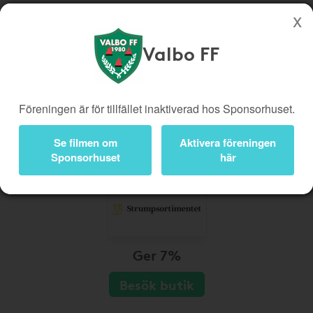
Valbo FF
Köp genom denna sida stöttar Valbo FF
Butiker
Biobiljetter
Föreningen är för tillfället inaktiverad hos Sponsorhuset.
Presentkort
Kampanjer
Bli medlem
Logga in
Se filmen om
Aktivera föreningen
Sponsorhuset
här
Ger 7%
Besök butik