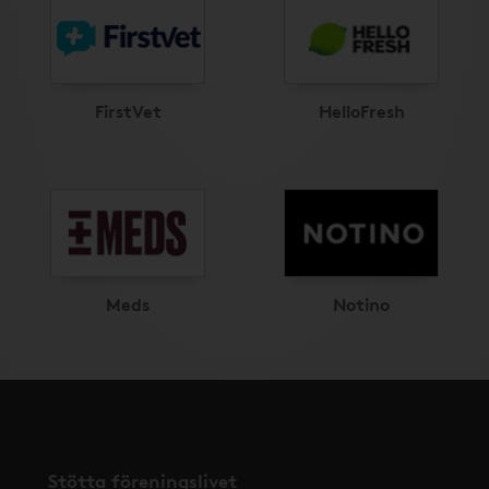
FirstVet
HelloFresh
Meds
Notino
Stötta föreningslivet